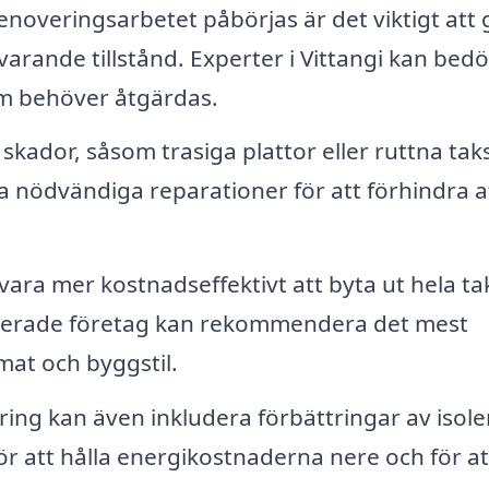
noveringsarbetet påbörjas är det viktigt att 
arande tillstånd. Experter i Vittangi kan be
om behöver åtgärdas.
kador, såsom trasiga plattor eller ruttna taks
a nödvändiga reparationer för att förhindra a
vara mer kostnadseffektivt att byta ut hela ta
liserade företag kan rekommendera det mest
mat och byggstil.
ing kan även inkludera förbättringar av isole
för att hålla energikostnaderna nere och för at