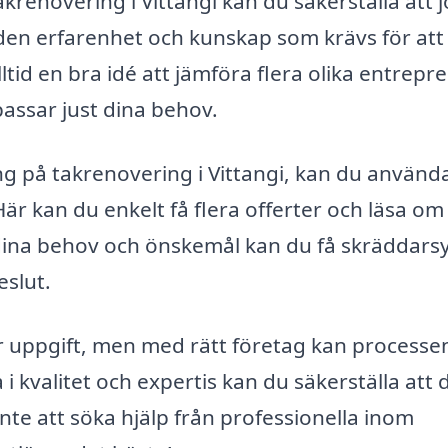
takrenovering i Vittangi kan du säkerställa att 
 den erfarenhet och kunskap som krävs för att
lltid en bra idé att jämföra flera olika entrepr
passar just dina behov.
ing på takrenovering i Vittangi, kan du använd
är kan du enkelt få flera offerter och läsa om
 dina behov och önskemål kan du få skräddars
eslut.
r uppgift, men med rätt företag kan processen
 kvalitet och expertis kan du säkerställa att d
inte att söka hjälp från professionella inom