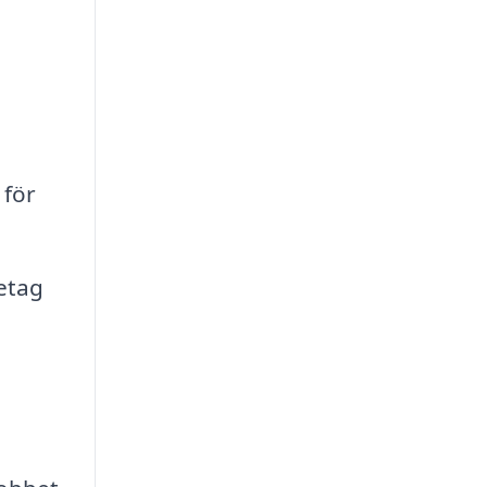
 för
etag