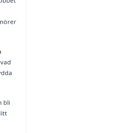
jobbet
enörer
a
 vad
ydda
 bli
itt