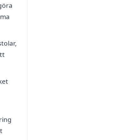
göra
döma
tolar,
tt
ket
ring
t