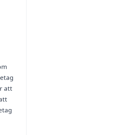
 om
retag
r att
att
retag