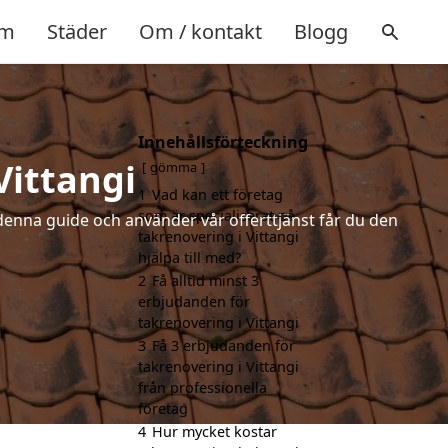
m
Städer
Om / kontakt
Blogg
Innehållsförteckning
Vittangi
gömma
1
Vad kan ett företag
som är specialiserat på
denna guide och använder vår offerttjänst får du den
takrenovering i Vittangi
hjälpa till med?
2
Få alltid minst 3
erbjudanden för
takrenovering i Vittangi
3
Få 3 erbjudanden för
takrenovering i Vittangi
från professionella
företag
4
Hur mycket kostar