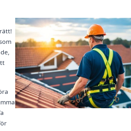
rätt!
k som
nde,
tt
öra
ksamma
Ta
för