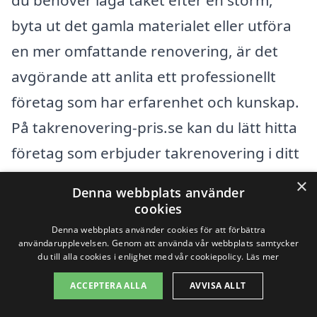
du behöver laga taket efter en storm,
byta ut det gamla materialet eller utföra
en mer omfattande renovering, är det
avgörande att anlita ett professionellt
företag som har erfarenhet och kunskap.
På takrenovering-pris.se kan du lätt hitta
företag som erbjuder takrenovering i ditt
närområde.
×
Denna webbplats använder
cookies
När du letar efter hjälp med
Denna webbplats använder cookies för att förbättra
användarupplevelsen. Genom att använda vår webbplats samtycker
takrenovering i Visby kan det vara bra att
du till alla cookies i enlighet med vår cookiepolicy.
Läs mer
också överväga kompetens och pris från
ACCEPTERA ALLA
AVVISA ALLT
företag i angränsande städer. Planera