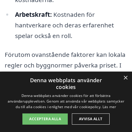
Arbetskraft:
Kostnaden för
hantverkare och deras erfarenhet
spelar också en roll.
Förutom ovanstående faktorer kan lokala
regler och byggnormer påverka priset. I
vissa fall kan det vara nödvändigt att
×
Denna webbplats använder
erhålla tillstånd innan takarbetet kan
cookies
påbörjas, vilket kan innebära ytterligare
Denna webbplats använder cookies för att förbättra
användarupplevelsen. Genom att använda vår webbplats samtycker
kostnader. Det är därför viktigt att samla
du till alla cookies i enlighet med vår cookiepolicy.
Läs mer
in flera offerter från olika företag som
ACCEPTERA ALLA
AVVISA ALLT
erbjuder takrenovering i Vattjom. Genom