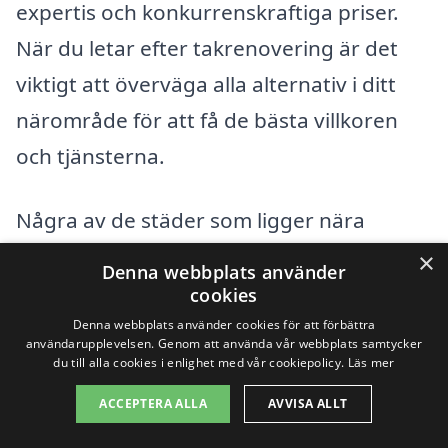
expertis och konkurrenskraftiga priser.
När du letar efter takrenovering är det
viktigt att överväga alla alternativ i ditt
närområde för att få de bästa villkoren
och tjänsterna.
Några av de städer som ligger nära
Västra Tommarp och där du också kan
×
Denna webbplats använder
hitta professionell hjälp med
cookies
takrenovering inkluderar:
Denna webbplats använder cookies för att förbättra
användarupplevelsen. Genom att använda vår webbplats samtycker
du till alla cookies i enlighet med vår cookiepolicy.
Läs mer
Trelleborg
ACCEPTERA ALLA
AVVISA ALLT
Burlöv