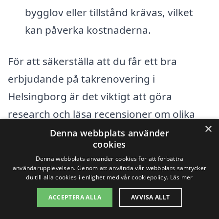
bygglov eller tillstånd krävas, vilket
kan påverka kostnaderna.
För att säkerställa att du får ett bra
erbjudande på takrenovering i
Helsingborg är det viktigt att göra
research och läsa recensioner om olika
×
företag. Våra tjänster på takrenovering-
Denna webbplats använder
cookies
pris.se gör det enkelt att hitta pålitliga
Denna webbplats använder cookies för att förbättra
takläggare och få anpassade
användarupplevelsen. Genom att använda vår webbplats samtycker
du till alla cookies i enlighet med vår cookiepolicy.
Läs mer
offertförslag. Med rätt information och
ACCEPTERA ALLA
AVVISA ALLT
förberedelse kan du göra en informerad