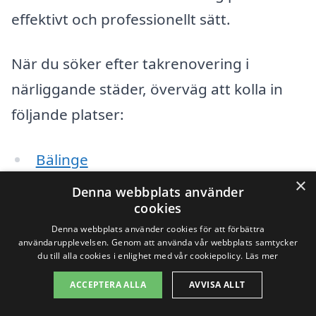
effektivt och professionellt sätt.
När du söker efter takrenovering i
närliggande städer, överväg att kolla in
följande platser:
Bälinge
×
Denna webbplats använder
Örsundsbro
cookies
Habo
Denna webbplats använder cookies för att förbättra
användarupplevelsen. Genom att använda vår webbplats samtycker
du till alla cookies i enlighet med vår cookiepolicy.
Läs mer
Knivsta
ACCEPTERA ALLA
AVVISA ALLT
Gamla Uppsala