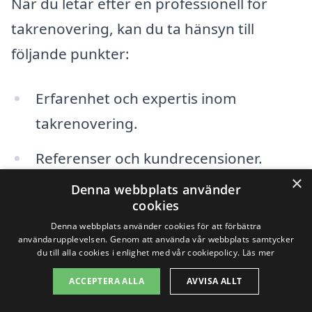
När du letar efter en professionell för
takrenovering, kan du ta hänsyn till
följande punkter:
Erfarenhet och expertis inom
takrenovering.
Referenser och kundrecensioner.
×
Denna webbplats använder
Tillgänglighet av material och tekniker.
cookies
Kostnader och offertförfarande.
Denna webbplats använder cookies för att förbättra
användarupplevelsen. Genom att använda vår webbplats samtycker
du till alla cookies i enlighet med vår cookiepolicy.
Läs mer
Garanti och efterservice.
ACCEPTERA ALLA
AVVISA ALLT
Genom att involvera företag från