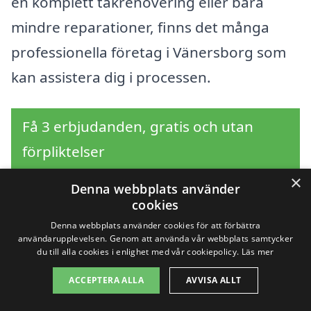
en komplett takrenovering eller bara
mindre reparationer, finns det många
professionella företag i Vänersborg som
kan assistera dig i processen.
Få 3 erbjudanden, gratis och utan
förpliktelser
×
Denna webbplats använder
cookies
Sök efter en
Denna webbplats använder cookies för att förbättra
användarupplevelsen. Genom att använda vår webbplats samtycker
du till alla cookies i enlighet med vår cookiepolicy.
Läs mer
professionell för
ACCEPTERA ALLA
AVVISA ALLT
takrenovering i andra