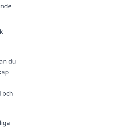
ende
ak
kan du
skap
l och
liga