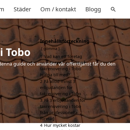
m
Städer
Om / kontakt
Blogg
Innehållsförteckning
i Tobo
gömma
1
Vad kan ett företag
som är specialiserat på
denna guide och använder vår offerttjänst får du den
takrenovering i Tobo
hjälpa till med?
2
Få alltid minst 3
erbjudanden för
takrenovering i Tobo
3
Få 3 erbjudanden för
takrenovering i Tobo
från professionella
företag
4
Hur mycket kostar