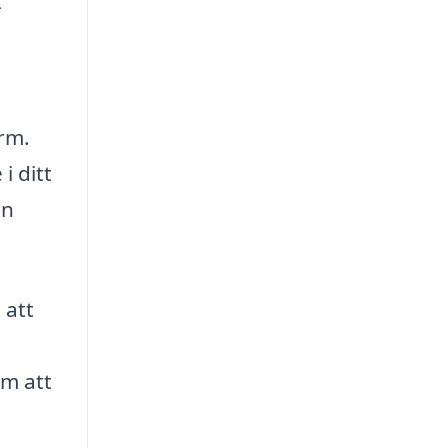
t
orm.
i ditt
an
 att
om att