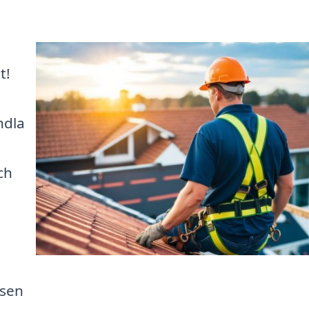
t!
ndla
ch
ssen