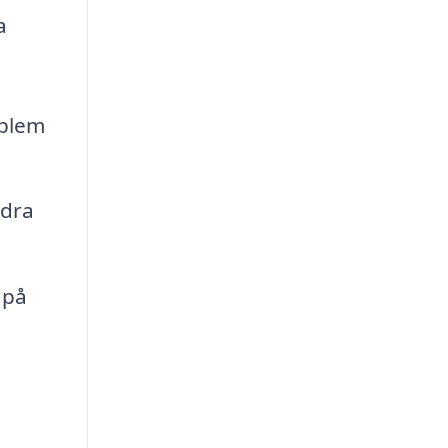
a
oblem
ndra
 på