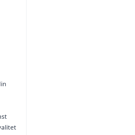
din
nst
alitet