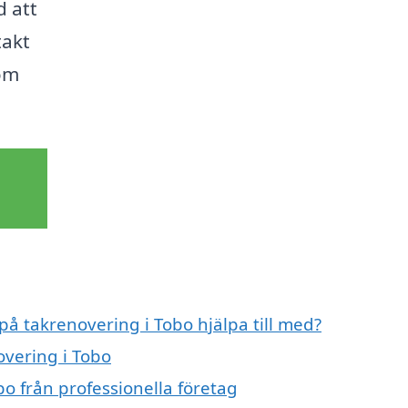
d att
takt
om
på takrenovering i Tobo hjälpa till med?
overing i Tobo
o från professionella företag