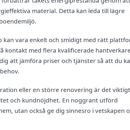
 förbättrar takets energiprestanda genom at
rgieffektiva material. Detta kan leda till lägre
 boendemiljö.
o kan vara enkelt och smidigt med rätt plattf
 kontakt med flera kvalificerade hantverkare 
ig att jämföra priser och tjänster så att du k
 behov.
tion eller en större renovering är det viktigt
alitet och kundnöjdhet. En noggrant utförd
hem, utan också ge dig sinnesro i vetskapen 