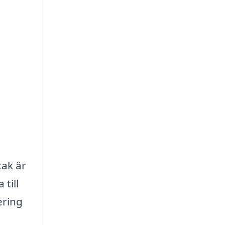
tak är
 till
ering