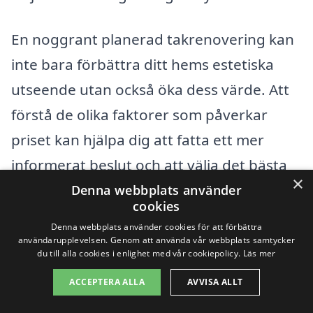
En noggrant planerad takrenovering kan
inte bara förbättra ditt hems estetiska
utseende utan också öka dess värde. Att
förstå de olika faktorer som påverkar
priset kan hjälpa dig att fatta ett mer
informerat beslut och att välja det bästa
×
alternativet för takrenovering i Tierp.
Denna webbplats använder
cookies
Denna webbplats använder cookies för att förbättra
Få 3 erbjudanden, gratis och utan
användarupplevelsen. Genom att använda vår webbplats samtycker
du till alla cookies i enlighet med vår cookiepolicy.
Läs mer
förpliktelser
ACCEPTERA ALLA
AVVISA ALLT