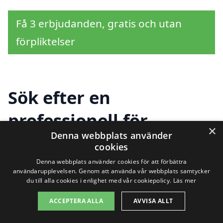
Få 3 erbjudanden, gratis och utan
förpliktelser
Sök efter en
professionell för
×
Denna webbplats använder
takrenovering i andra
cookies
städer nära Svartvik
Denna webbplats använder cookies för att förbättra
användarupplevelsen. Genom att använda vår webbplats samtycker
du till alla cookies i enlighet med vår cookiepolicy.
Läs mer
ACCEPTERA ALLA
AVVISA ALLT
Att hitta rätt företag för
takrenovering i