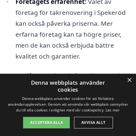
Företagets erfarenhet:
Valet av
företag för takrenovering i Spekeröd
kan också påverka priserna. Mer
erfarna företag kan ta högre priser,
men de kan också erbjuda bättre
kvalitet och garantier.
För att få ett exakt pris för takrenovering i
×
Denna webbplats använder
Spekeröd är det en bra idé att jämföra
cookies
flera olika offerter. Genom att använda
Denna webbplats använder cookies för att förbättra
användarupplevelsen. Genom att använda vår webbplats samtycker
plattformar som takrenovering-pris.se
du till alla cookies i enlighet med vår cookiepolicy.
Läs mer
kan du enkelt få kontakt med lokala
ACCEPTERA ALLA
AVVISA ALLT
företag som erbjuder