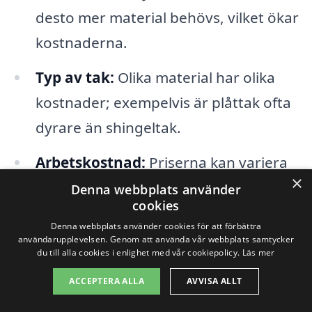
desto mer material behövs, vilket ökar
kostnaderna.
Typ av tak:
Olika material har olika
kostnader; exempelvis är plåttak ofta
dyrare än shingeltak.
Arbetskostnad:
Priserna kan variera
×
mellan olika entreprenörer beroende
Denna webbplats använder
cookies
på deras erfarenhet och rykte.
Denna webbplats använder cookies för att förbättra
användarupplevelsen. Genom att använda vår webbplats samtycker
Eventuella reparationer:
Om det
du till alla cookies i enlighet med vår cookiepolicy.
Läs mer
finns underliggande skador, som råd
ACCEPTERA ALLA
AVVISA ALLT
eller läckage, kan detta öka