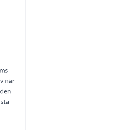
ems
iv när
nden
ästa