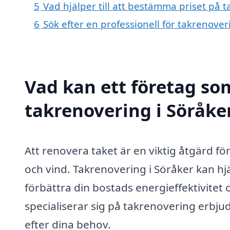
5
Vad hjälper till att bestämma priset på 
6
Sök efter en professionell för takrenove
Vad kan ett företag som
takrenovering i Söråker
Att renovera taket är en viktig åtgärd fö
och vind. Takrenovering i Söråker kan hjä
förbättra din bostads energieffektivitet
specialiserar sig på takrenovering erbju
efter dina behov.