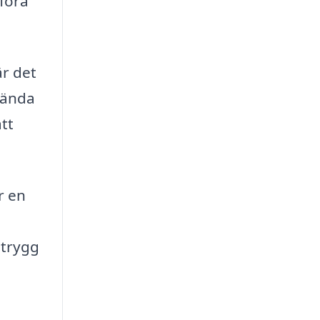
föra
är det
vända
tt
r en
 trygg