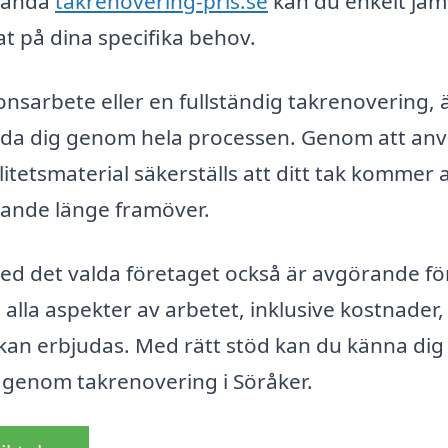
vända
takrenovering-pris.se
kan du enkelt jäm
at på dina specifika behov.
sarbete eller en fullständig takrenovering, 
gleda dig genom hela processen. Genom att an
etsmaterial säkerställs att ditt tak kommer a
talande länge framöver.
ed det valda företaget också är avgörande fö
a alla aspekter av arbetet, inklusive kostnader,
kan erbjudas. Med rätt stöd kan du känna dig
em genom takrenovering i Söråker.