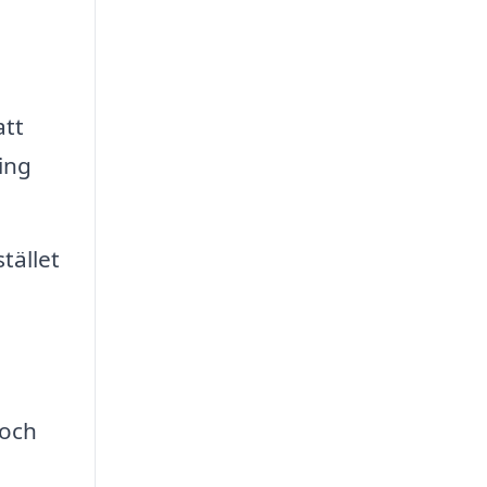
att
ing
tället
 och