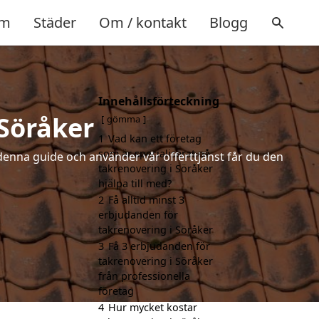
m
Städer
Om / kontakt
Blogg
Innehållsförteckning
 Söråker
gömma
1
Vad kan ett företag
som är specialiserat på
denna guide och använder vår offerttjänst får du den
takrenovering i Söråker
hjälpa till med?
2
Få alltid minst 3
erbjudanden för
takrenovering i Söråker
3
Få 3 erbjudanden för
takrenovering i Söråker
från professionella
företag
4
Hur mycket kostar