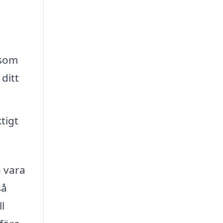
åsom
ditt
tigt
n vara
så
l