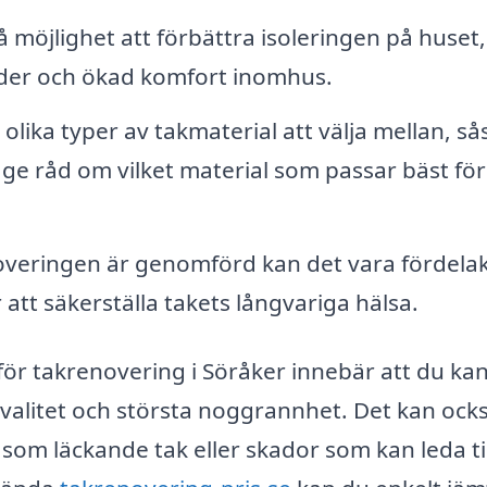
möjlighet att förbättra isoleringen på huset,
nader och ökad komfort inomhus.
lika typer av takmaterial att välja mellan, s
 ge råd om vilket material som passar bäst för 
overingen är genomförd kan det vara fördelak
 att säkerställa takets långvariga hälsa.
 för takrenovering i Söråker innebär att du ka
kvalitet och största noggrannhet. Det kan ock
som läckande tak eller skador som kan leda til