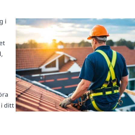
g i
et
,
öra
 ditt