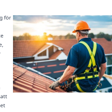
g för
te
e,
r
n
att
det