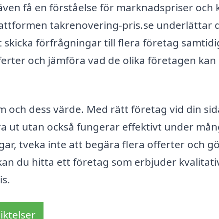
även få en förståelse för marknadspriser och 
lattformen takrenovering-pris.se underlättar 
skicka förfrågningar till flera företag samtidi
fferter och jämföra vad de olika företagen kan
em och dess värde. Med rätt företag vid din si
 bra ut utan också fungerar effektivt under mån
ar, tveka inte att begära flera offerter och g
an du hitta ett företag som erbjuder kvalitati
is.
iktelser