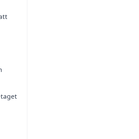
att
n
etaget