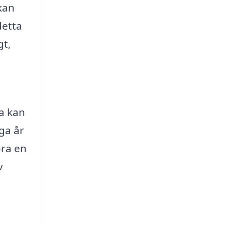
kan
detta
gt,
da kan
ga år
öra en
v