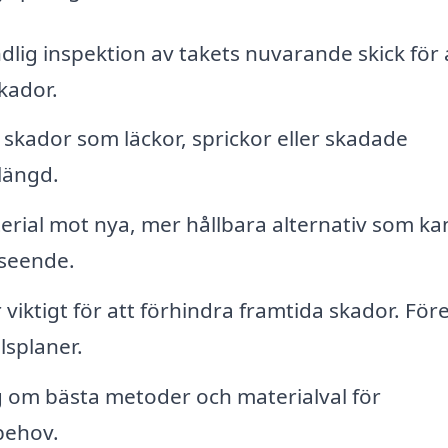
lig inspektion av takets nuvarande skick för 
kador.
skador som läckor, sprickor eller skadade
slängd.
rial mot nya, mer hållbara alternativ som ka
tseende.
iktigt för att förhindra framtida skador. För
splaner.
g om bästa metoder och materialval för
behov.