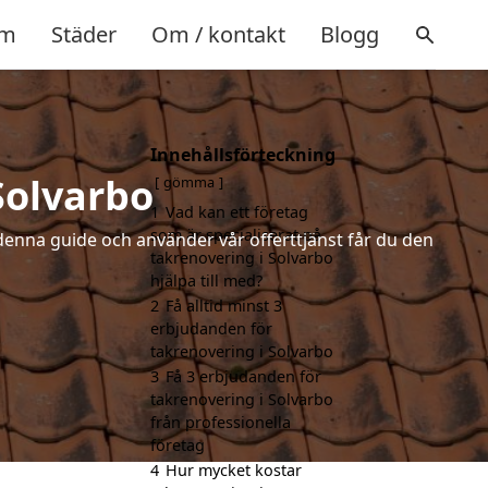
m
Städer
Om / kontakt
Blogg
Innehållsförteckning
Solvarbo
gömma
1
Vad kan ett företag
som är specialiserat på
denna guide och använder vår offerttjänst får du den
takrenovering i Solvarbo
hjälpa till med?
2
Få alltid minst 3
erbjudanden för
takrenovering i Solvarbo
3
Få 3 erbjudanden för
takrenovering i Solvarbo
från professionella
företag
4
Hur mycket kostar