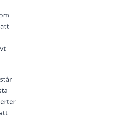
 om
att
ivt
 står
sta
perter
att