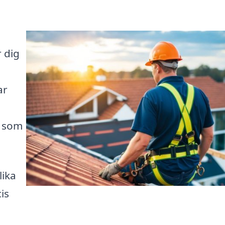
r dig
ar
a som
lika
is