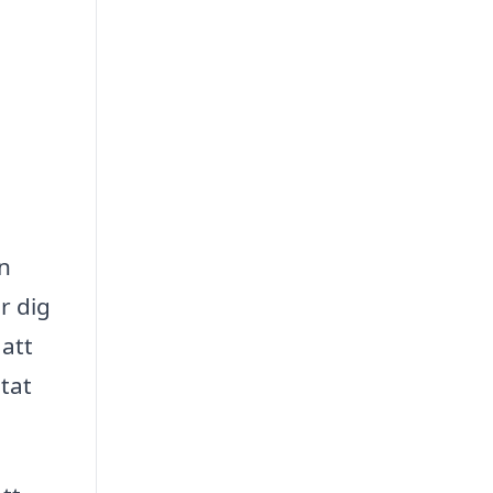
en
r dig
 att
ltat