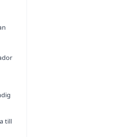
an
kador
ndig
till