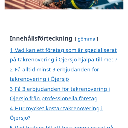
Innehållsförteckning
gömma
1
Vad kan ett företag som är specialiserat
på takrenovering i Öjersjö hjälpa till med?
2
Få alltid minst 3 erbjudanden för
takrenovering i Öjersjö
3
Få 3 erbjudanden för takrenovering i
Öjersjö från professionella företag
4
Hur mycket kostar takrenovering i
Öjersjö?
5
Vad hjälper till att bestämma priset på