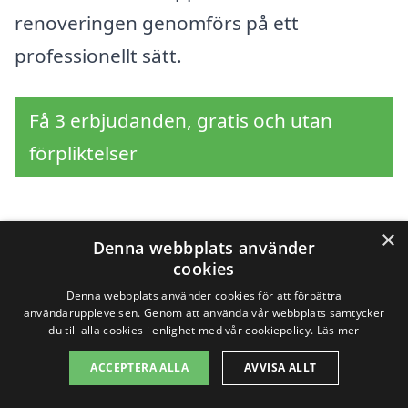
renoveringen genomförs på ett
professionellt sätt.
Få 3 erbjudanden, gratis och utan
förpliktelser
×
Sök efter en
Denna webbplats använder
cookies
professionell för
Denna webbplats använder cookies för att förbättra
användarupplevelsen. Genom att använda vår webbplats samtycker
takrenovering i andra
du till alla cookies i enlighet med vår cookiepolicy.
Läs mer
ACCEPTERA ALLA
AVVISA ALLT
städer nära Öjersjö