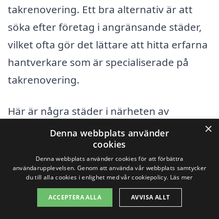
takrenovering. Ett bra alternativ är att
söka efter företag i angränsande städer,
vilket ofta gör det lättare att hitta erfarna
hantverkare som är specialiserade på
takrenovering.
Här är några städer i närheten av
×
Snogeröd där du kan hitta professionell
Denna webbplats använder
cookies
hjälp för takrenovering:
Denna webbplats använder cookies för att förbättra
användarupplevelsen. Genom att använda vår webbplats samtycker
Höör
du till alla cookies i enlighet med vår cookiepolicy.
Läs mer
ACCEPTERA ALLA
AVVISA ALLT
Vinslöv