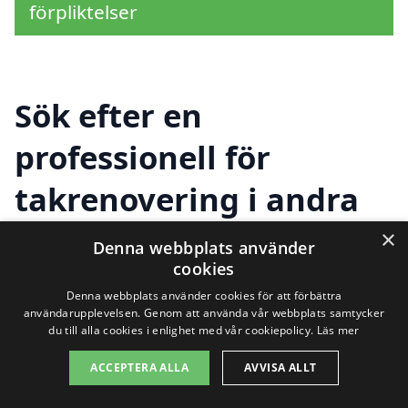
förpliktelser
Sök efter en
professionell för
takrenovering i andra
städer nära Skurup
×
Denna webbplats använder
cookies
Denna webbplats använder cookies för att förbättra
Att renovera taket är en viktig investering
användarupplevelsen. Genom att använda vår webbplats samtycker
du till alla cookies i enlighet med vår cookiepolicy.
Läs mer
för ditt hem, och det är avgörande att du
ACCEPTERA ALLA
AVVISA ALLT
hittar rätt företag för takrenovering i