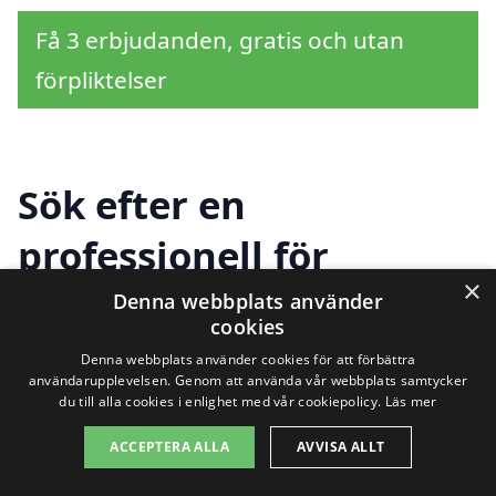
Få 3 erbjudanden, gratis och utan
förpliktelser
Sök efter en
professionell för
×
takrenovering i andra
Denna webbplats använder
cookies
städer nära Sjömarken
Denna webbplats använder cookies för att förbättra
användarupplevelsen. Genom att använda vår webbplats samtycker
du till alla cookies i enlighet med vår cookiepolicy.
Läs mer
Att renovera taket är en viktig investering
ACCEPTERA ALLA
AVVISA ALLT
för ditt hem. Om du letar efter hjälp med