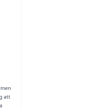
ärmen
g att
ta