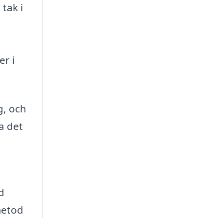
 tak i
r i
g, och
a det
d
metod