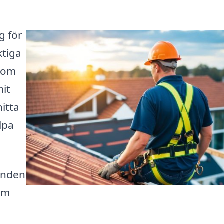
g för
ktiga
inom
mit
hitta
lpa
danden
om