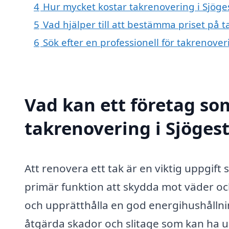
4
Hur mycket kostar takrenovering i Sjöge
5
Vad hjälper till att bestämma priset på 
6
Sök efter en professionell för takrenove
Vad kan ett företag som
takrenovering i Sjögest
Att renovera ett tak är en viktig uppgift
primär funktion att skydda mot väder och
och upprätthålla en god energihushållnin
åtgärda skador och slitage som kan ha upps