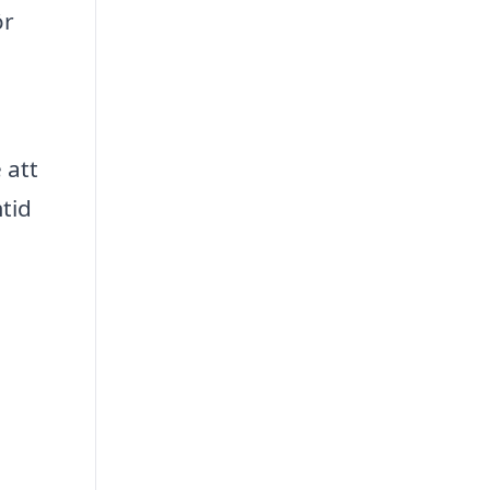
ör
 att
mtid