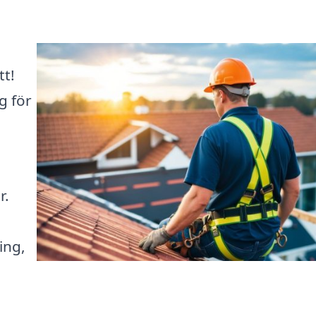
tt!
g för
r.
ing,