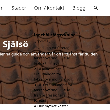
m
Städer
Om / kontakt
Blogg
Innehållsförteckning
 Själsö
gömma
1
Vad kan ett företag
som är specialiserat på
denna guide och använder vår offerttjänst får du den
takrenovering i Själsö
hjälpa till med?
2
Få alltid minst 3
erbjudanden för
takrenovering i Själsö
3
Få 3 erbjudanden för
takrenovering i Själsö
från professionella
företag
4
Hur mycket kostar