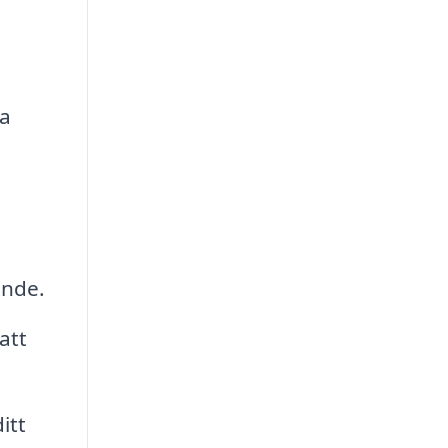
ra
ende.
att
itt