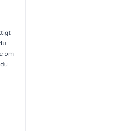
tigt
 du
be om
 du