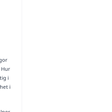
ågor
 Hur
ig i
het i
älper