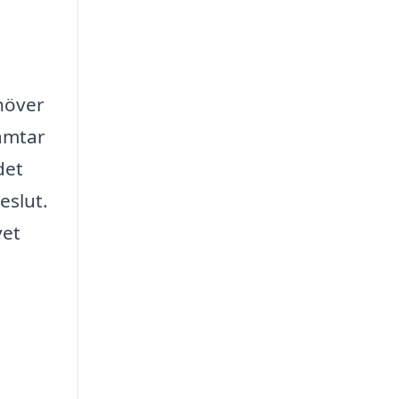
ehöver
hämtar
det
eslut.
vet