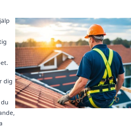
jälp
tig
et.
r dig
 du
rande,
ta