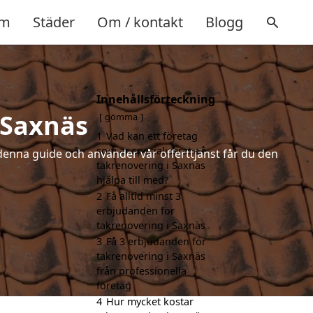
m
Städer
Om / kontakt
Blogg
Innehållsförteckning
 Saxnäs
gömma
1
Vad kan ett företag
som är specialiserat på
denna guide och använder vår offerttjänst får du den
takrenovering i Saxnäs
hjälpa till med?
2
Få alltid minst 3
erbjudanden för
takrenovering i Saxnäs
3
Få 3 erbjudanden för
takrenovering i Saxnäs
från professionella
företag
4
Hur mycket kostar