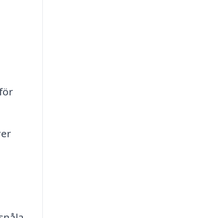
m
för
rer
snåla