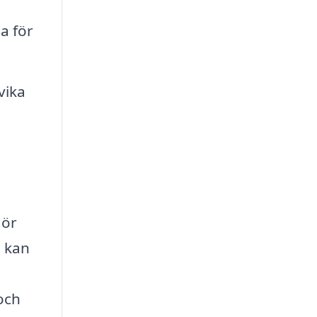
a för
vika
gör
e kan
och