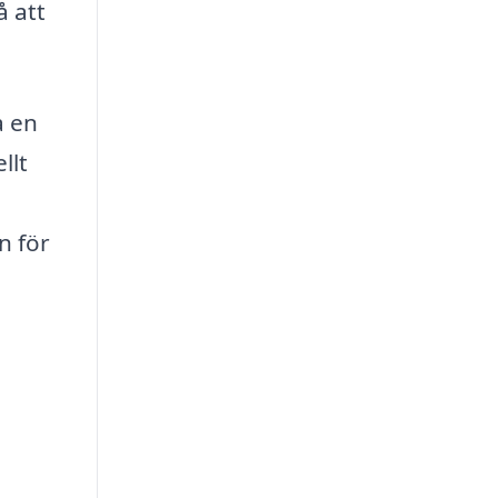
å att
a en
llt
n för