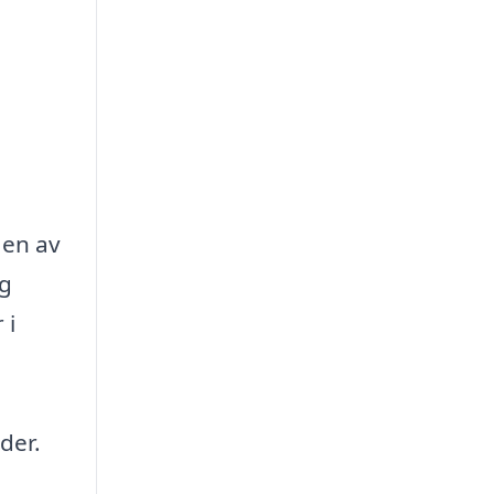
 en av
ag
 i
der.