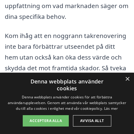
uppfattning om vad marknaden säger om
dina specifika behov.
Kom ihåg att en noggrann takrenovering
inte bara förbättrar utseendet på ditt
hem utan också kan öka dess värde och
skydda det mot framtida skador. Så tveka
×
inte att påbörja din resa mot en ny och
Denna webbplats använder
cookies
hållbar taklösning i Rottneros!
Denna webbplats använder cookies för att förbättra
användarupplevelsen. Genom att använda vår webbplats samtycker
du till alla cookies i enlighet med vår cookiepolicy.
Läs mer
Få 3 erbjudanden, gratis och utan
förpliktelser
ACCEPTERA ALLA
AVVISA ALLT