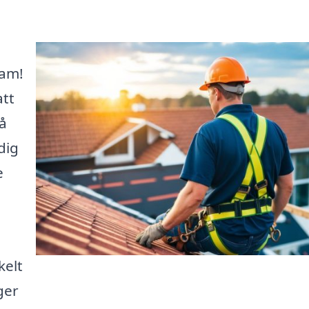
sam!
att
å
dig
e
kelt
ger