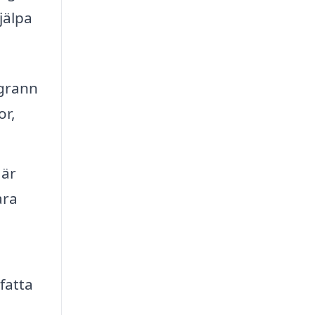
jälpa
ggrann
or,
 är
ara
fatta