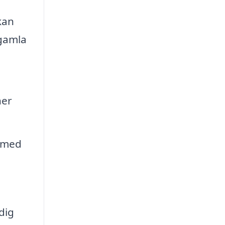
kan
 gamla
ner
l med
dig