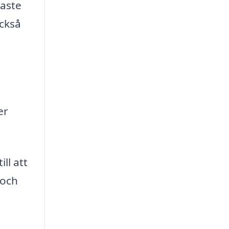
naste
också
er
ll att
 och