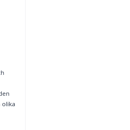
ch
 den
 olika