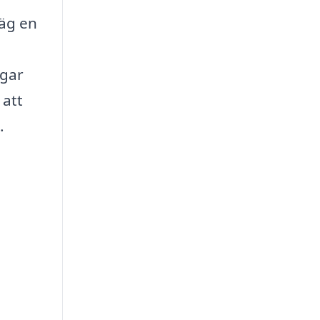
väg en
ngar
 att
.