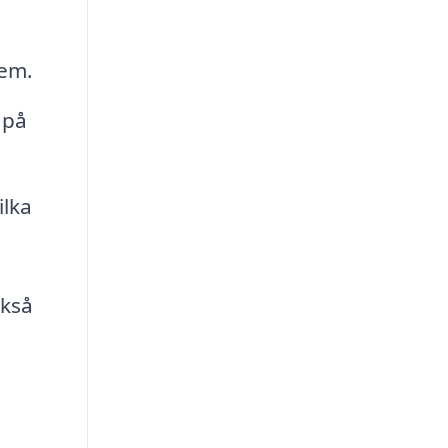
hem.
 på
ilka
ckså