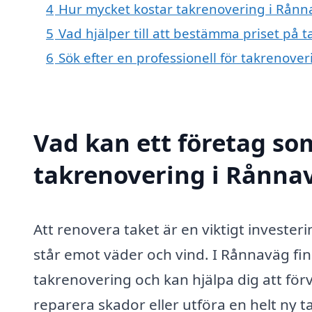
4
Hur mycket kostar takrenovering i Rånn
5
Vad hjälper till att bestämma priset på
6
Sök efter en professionell för takrenov
Vad kan ett företag som
takrenovering i Rånnav
Att renovera taket är en viktigt investeri
står emot väder och vind. I Rånnaväg fin
takrenovering och kan hjälpa dig att för
reparera skador eller utföra en helt ny t