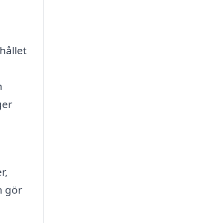
hållet
h
ger
r,
n gör