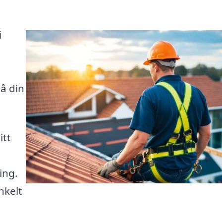
i
å din
itt
ing.
nkelt