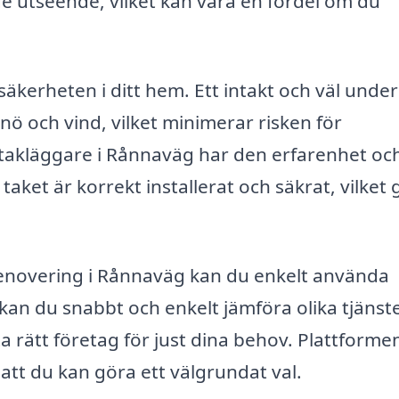
e utseende, vilket kan vara en fördel om du
kerheten i ditt hem. Ett intakt och väl under
ö och vind, vilket minimerar risken för
a takläggare i Rånnaväg har den erfarenhet oc
taket är korrekt installerat och säkrat, vilket 
krenovering i Rånnaväg kan du enkelt använda
 kan du snabbt och enkelt jämföra olika tjänste
ta rätt företag för just dina behov. Plattforme
å att du kan göra ett välgrundat val.