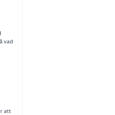
g
å vad
r att