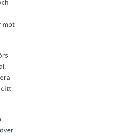
och
r mot
örs
al,
tera
ditt
n
höver