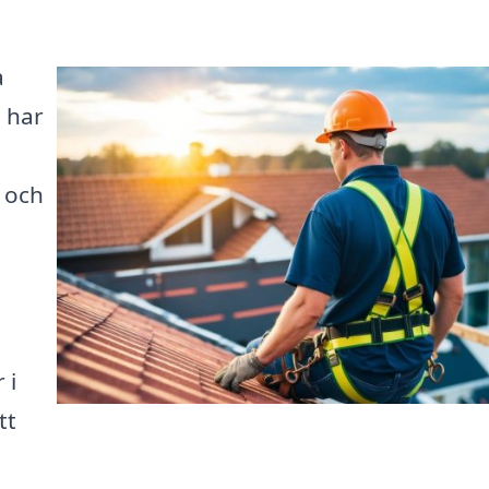
a
å har
m och
 i
tt