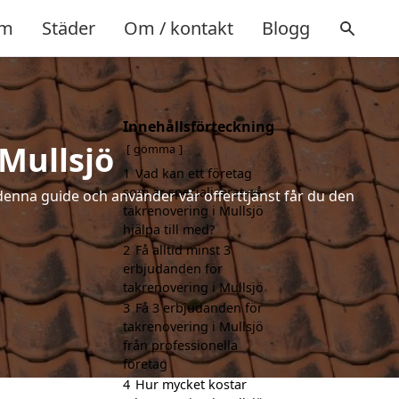
m
Städer
Om / kontakt
Blogg
Innehållsförteckning
 Mullsjö
gömma
1
Vad kan ett företag
som är specialiserat på
denna guide och använder vår offerttjänst får du den
takrenovering i Mullsjö
hjälpa till med?
2
Få alltid minst 3
erbjudanden för
takrenovering i Mullsjö
3
Få 3 erbjudanden för
takrenovering i Mullsjö
från professionella
företag
4
Hur mycket kostar