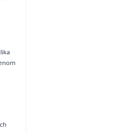
lika
 Genom
och