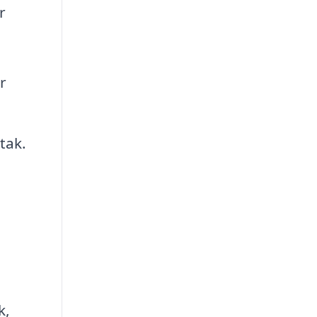
r
r
tak.
k,