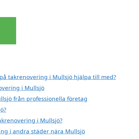
på takrenovering i Mullsjö hjälpa till med?
overing i Mullsjö
lsjö från professionella företag
jö?
akrenovering i Mullsjö?
ing i andra städer nära Mullsjö