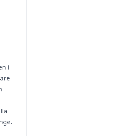
en i
nare
h
lla
änge.