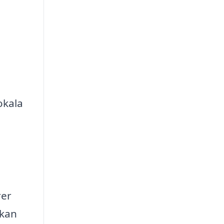
okala
rer
 kan