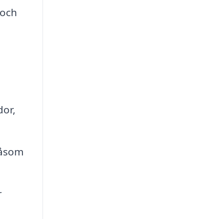
 och
dor,
såsom
r