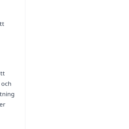
tt
tt
t och
mtning
er