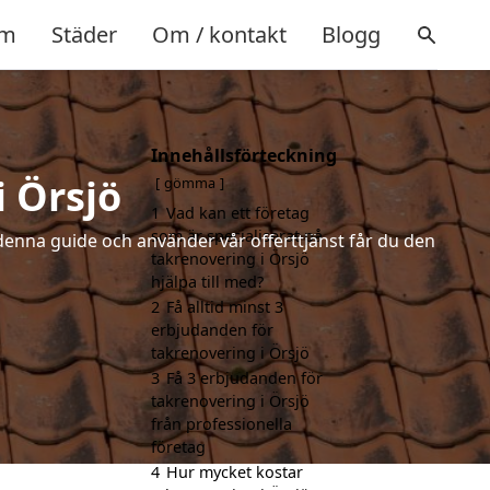
m
Städer
Om / kontakt
Blogg
Innehållsförteckning
i Örsjö
gömma
1
Vad kan ett företag
som är specialiserat på
denna guide och använder vår offerttjänst får du den
takrenovering i Örsjö
hjälpa till med?
2
Få alltid minst 3
erbjudanden för
takrenovering i Örsjö
3
Få 3 erbjudanden för
takrenovering i Örsjö
från professionella
företag
4
Hur mycket kostar