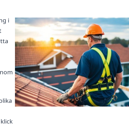
ng i
t
itta
genom
olika
klick