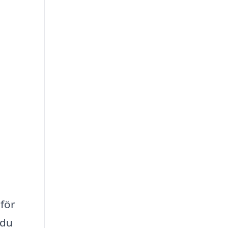
 för
 du