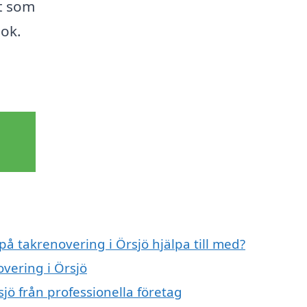
et som
bok.
på takrenovering i Örsjö hjälpa till med?
overing i Örsjö
jö från professionella företag