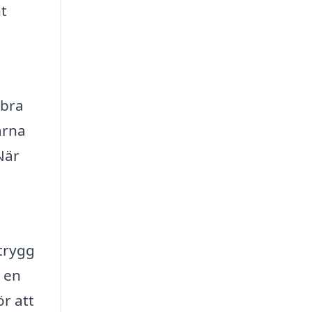
nt
 bra
ärna
När
 trygg
r en
r att