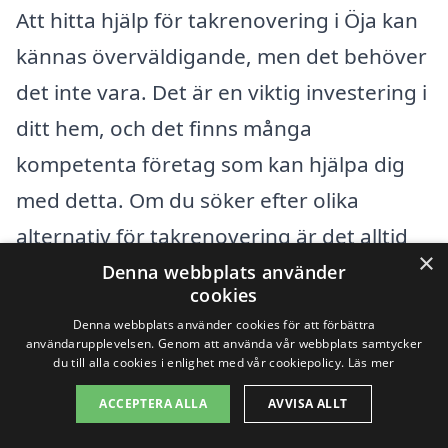
Att hitta hjälp för takrenovering i Öja kan
kännas överväldigande, men det behöver
det inte vara. Det är en viktig investering i
ditt hem, och det finns många
kompetenta företag som kan hjälpa dig
med detta. Om du söker efter olika
alternativ för takrenovering är det alltid
×
en bra idé att även titta på närliggande
Denna webbplats använder
cookies
städer. Här är några exempel på städer
Denna webbplats använder cookies för att förbättra
där du också kan hitta professionella för
användarupplevelsen. Genom att använda vår webbplats samtycker
du till alla cookies i enlighet med vår cookiepolicy.
Läs mer
takrenovering:
ACCEPTERA ALLA
AVVISA ALLT
Växjö