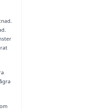
tnad.
ad.
nster
erat
ra
några
 som