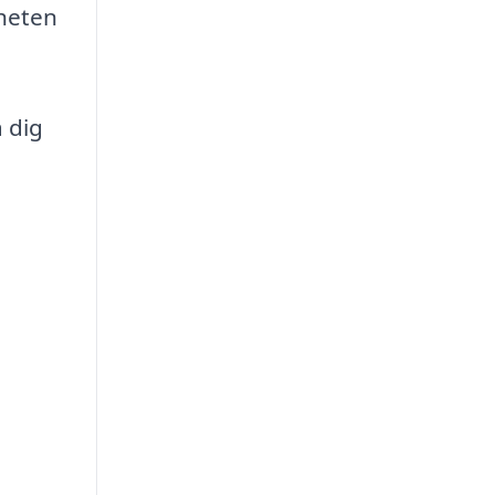
nheten
a dig