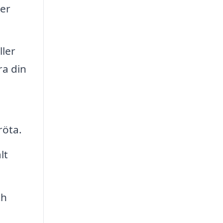
ler
ller
ra din
röta.
lt
ch