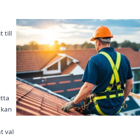
till
itta
 kan
t val