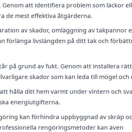
. Genom att identifiera problem som läckor el
a de mest effektiva åtgärderna.
aration av skador, omläggning av takpannor e
n förlänga livslängden på ditt tak och förbätt
 på grund av fukt. Genom att installera rätt
varligare skador som kan leda till mögel och 
l att hålla ditt hem varmt under vintern och sva
ka energiutgifterna.
öring kan förhindra uppbyggnad av skräp o
 Professionella rengöringsmetoder kan även