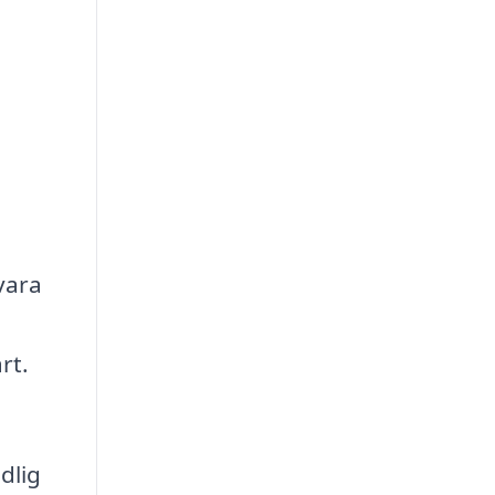
vara
rt.
dlig