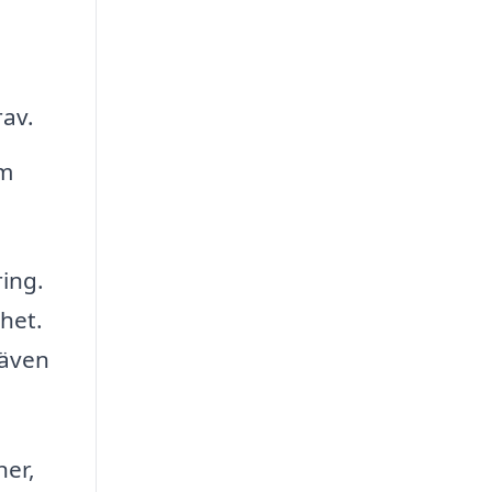
rav.
om
ring.
mhet.
 även
ner,