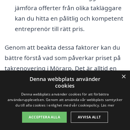
jämföra offerter från olika takläggare
kan du hitta en pålitlig och kompetent
entreprenör till rätt pris.
Genom att beakta dessa faktorer kan du
bättre förstå vad som påverkar priset på
takrenovering i Mörarp. Det är alltid en
×
god idé att samla flera offerter för att
Denna webbplats använder
cookies
jämföra priser och tjänster. På det sättet
Denna webbplats använder cookies för att förbättra
kan du försäkra dig om att du får bästa
användarupplevelsen. Genom att använda vår webbplats samtycker
du till alla cookies i enlighet med vår cookiepolicy.
Läs mer
möjliga resultat för din renovering.
ACCEPTERA ALLA
AVVISA ALLT