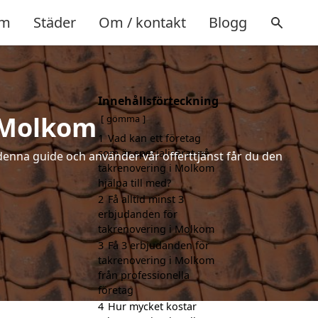
m
Städer
Om / kontakt
Blogg
Innehållsförteckning
i Molkom
gömma
1
Vad kan ett företag
som är specialiserat på
denna guide och använder vår offerttjänst får du den
takrenovering i Molkom
hjälpa till med?
2
Få alltid minst 3
erbjudanden för
takrenovering i Molkom
3
Få 3 erbjudanden för
takrenovering i Molkom
från professionella
företag
4
Hur mycket kostar