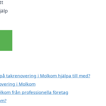
tt
jälp
 på takrenovering i Molkom hjälpa till med?
novering i Molkom
lkom från professionella företag
om?