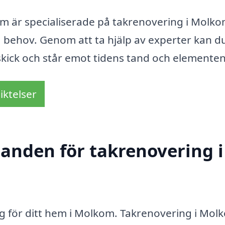
m är specialiserade på takrenovering i Molk
a behov. Genom att ta hjälp av experter kan d
a skick och står emot tidens tand och elementen
iktelser
danden för takrenovering i
ing för ditt hem i Molkom. Takrenovering i Mol