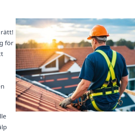
rätt!
g för
tt
en
lle
älp