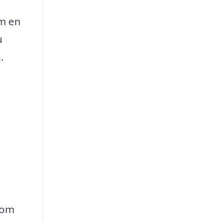
om en
u
.
kom