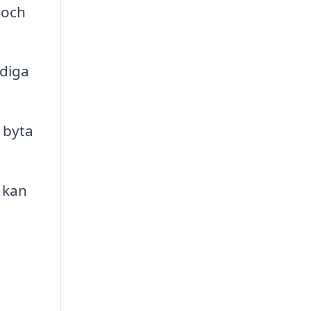
 och
ndiga
 byta
.
 kan