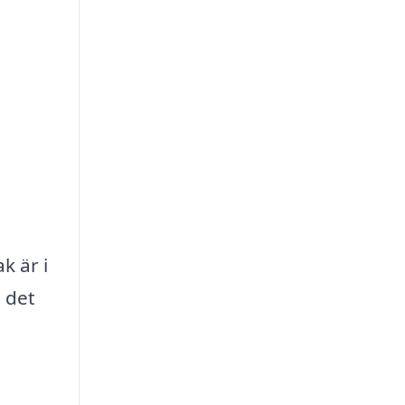
k är i
 det