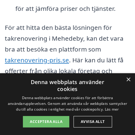
för att jämföra priser och tjänster.
För att hitta den bästa lösningen för
takrenovering i Mehedeby, kan det vara
bra att besöka en plattform som
takrenovering-pris.se
. Här kan du lätt få
offerter från olika lokala företag och
×
jämföra deras priser och tjänster. Genom
Denna webbplats använder
cookies
att göra detta kan du spara både tid och
Denna webbplats använder cookies för att förbättra
pengar samtidigt som du säkerställer att
användarupplevelsen. Genom att använda vår webbplats samtycker
du till alla cookies i enlighet med vår cookiepolicy.
Läs mer
du får en kvalitativ renovering av ditt tak.
ACCEPTERA ALLA
AVVISA ALLT
Att förstå vad som påverkar priset på