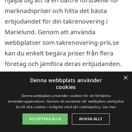
marknadspriser och hitta det bästa
erbjudandet för din takrenovering i
Marielund. Genom att använda
webbplatser som takrenovering-pris.se
kan du enkelt begära priser från flera
företag och jämföra deras erbjudanden.
Detta sparar tid och ger dig möjlighet att
×
Denna webbplats använder
välja det företag som passar bäst för dina
cookies
behov och budget.
Denna webbplats använder cookies för att förbättra
användarupplevelsen. Genom att använda vår webbplats samtycker
du till alla cookies i enlighet med vår cookiepolicy.
Läs mer
Få 3 erbjudanden, gratis och utan
ACCEPTERA ALLA
AVVISA ALLT
förpliktelser