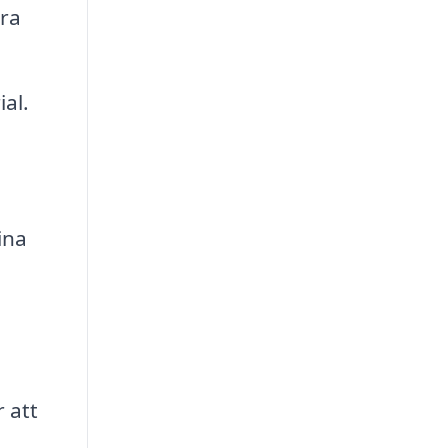
era
al.
ina
 att