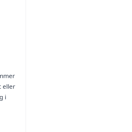
ommer
 eller
g i