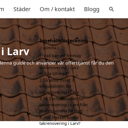
m
Städer
Om / kontakt
Blogg
Innehållsförteckning
i Larv
gömma
1
Vad kan ett företag
som är specialiserat på
denna guide och använder vår offerttjänst får du den
takrenovering i Larv
hjälpa till med?
2
Få alltid minst 3
erbjudanden för
takrenovering i Larv
3
Få 3 erbjudanden för
takrenovering i Larv från
professionella företag
4
Hur mycket kostar
takrenovering i Larv?