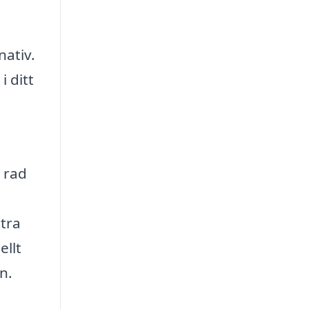
nativ.
i ditt
m
 rad
ttra
ellt
n.