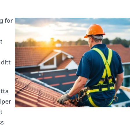
g för
t
 ditt
itta
älper
t
ss