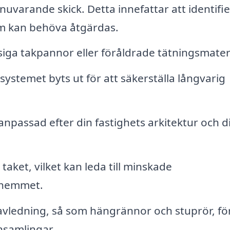
uvarande skick. Detta innefattar att identifi
om kan behöva åtgärdas.
siga takpannor eller föråldrade tätningsmateri
ystemet byts ut för att säkerställa långvarig
, anpassad efter din fastighets arkitektur och d
taket, vilket kan leda till minskade
 hemmet.
vledning, så som hängrännor och stuprör, för
samlingar.