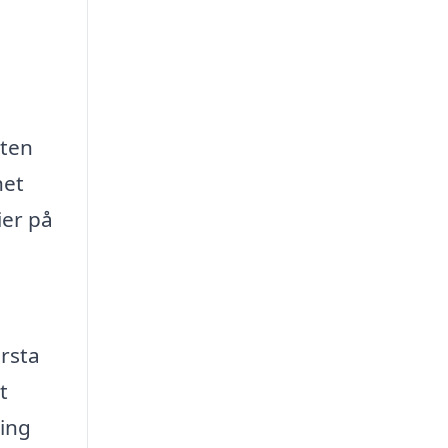
eten
het
ier på
örsta
t
ring