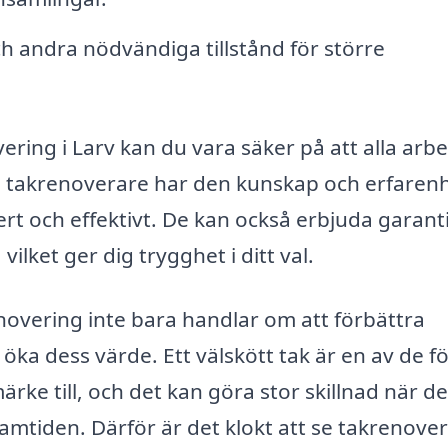
 andra nödvändiga tillstånd för större
ering i Larv kan du vara säker på att alla arb
a takrenoverare har den kunskap och erfaren
rt och effektivt. De kan också erbjuda garant
ilket ger dig trygghet i ditt val.
novering inte bara handlar om att förbättra
öka dess värde. Ett välskött tak är en av de f
ke till, och det kan göra stor skillnad när de
framtiden. Därför är det klokt att se takrenove