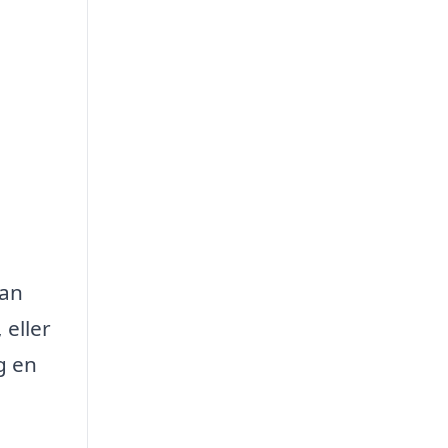
tan
 eller
g en