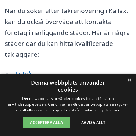
När du söker efter takrenovering i Kallax,
kan du också överväga att kontakta
företag i närliggande städer. Här är några
städer där du kan hitta kvalificerade
takläggare:
Luleå
×
Denna webbplats använder
Haparanda
cookies
Denna webbplats använder cookies för att förbättra
Piteå
användarupplevelsen. Genom att använda vår webbplats samtycker
du till alla cookies i enlighet med vår cookiepolicy.
Läs mer
Älvsbyn
ACCEPTERA ALLA
AVVISA ALLT
Boden