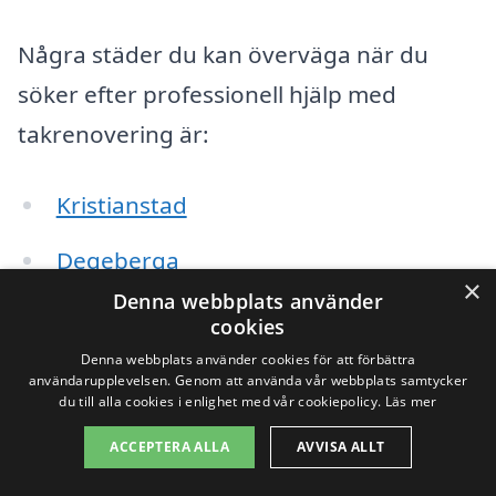
Några städer du kan överväga när du
söker efter professionell hjälp med
takrenovering är:
Kristianstad
Degeberga
×
Denna webbplats använder
Eslöv
cookies
Denna webbplats använder cookies för att förbättra
Broby
användarupplevelsen. Genom att använda vår webbplats samtycker
du till alla cookies i enlighet med vår cookiepolicy.
Läs mer
Önnestad
ACCEPTERA ALLA
AVVISA ALLT
Färlöv