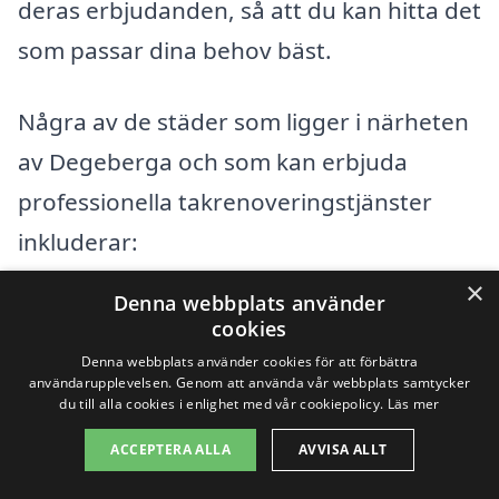
deras erbjudanden, så att du kan hitta det
som passar dina behov bäst.
Några av de städer som ligger i närheten
av Degeberga och som kan erbjuda
professionella takrenoveringstjänster
inkluderar:
×
Denna webbplats använder
Kristianstad
cookies
Denna webbplats använder cookies för att förbättra
Åhus
användarupplevelsen. Genom att använda vår webbplats samtycker
du till alla cookies i enlighet med vår cookiepolicy.
Läs mer
Bromölla
ACCEPTERA ALLA
AVVISA ALLT
Östra Göinge