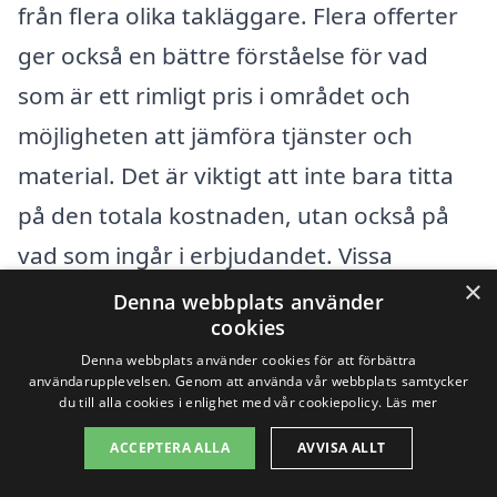
från flera olika takläggare. Flera offerter
ger också en bättre förståelse för vad
som är ett rimligt pris i området och
möjligheten att jämföra tjänster och
material. Det är viktigt att inte bara titta
på den totala kostnaden, utan också på
vad som ingår i erbjudandet. Vissa
×
företag kan erbjuda garantier eller
Denna webbplats använder
cookies
inkluderade tjänster, vilket kan vara
Denna webbplats använder cookies för att förbättra
avgörande för din slutgiltiga beslut.
användarupplevelsen. Genom att använda vår webbplats samtycker
du till alla cookies i enlighet med vår cookiepolicy.
Läs mer
Därför är det värt att ta sig tid att göra en
ACCEPTERA ALLA
AVVISA ALLT
grundlig jämförelse innan man
bestämmer sig för vilken