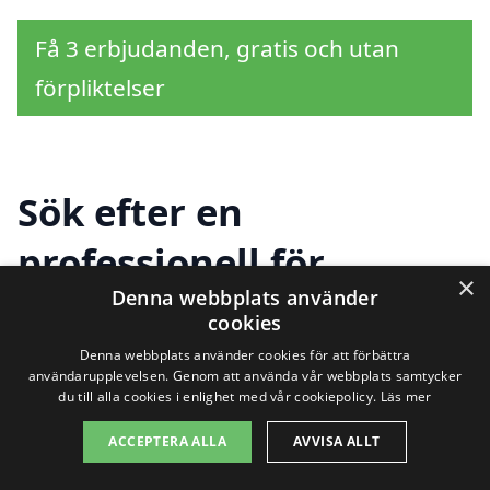
Få 3 erbjudanden, gratis och utan
förpliktelser
Sök efter en
professionell för
×
Denna webbplats använder
takrenovering i andra
cookies
städer nära Holmsjö
Denna webbplats använder cookies för att förbättra
användarupplevelsen. Genom att använda vår webbplats samtycker
du till alla cookies i enlighet med vår cookiepolicy.
Läs mer
ACCEPTERA ALLA
AVVISA ALLT
Att hitta hjälp för takrenovering i Holmsjö
behöver inte vara en svår uppgift. Genom