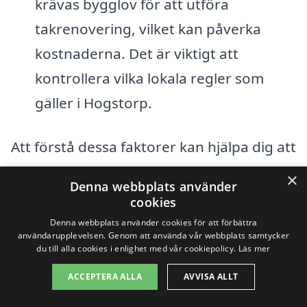
krävas bygglov för att utföra
takrenovering, vilket kan påverka
kostnaderna. Det är viktigt att
kontrollera vilka lokala regler som
gäller i Hogstorp.
Att förstå dessa faktorer kan hjälpa dig att
göra en mer realistisk budget för din
×
Denna webbplats använder
takrenovering. Det är också klokt att
cookies
hämta in flera offerter från olika företag
Denna webbplats använder cookies för att förbättra
användarupplevelsen. Genom att använda vår webbplats samtycker
för att jämföra priser och tjänster. Genom
du till alla cookies i enlighet med vår cookiepolicy.
Läs mer
att använda en plattform som fokuserar
ACCEPTERA ALLA
AVVISA ALLT
på takrenovering i Hogstorp kan du