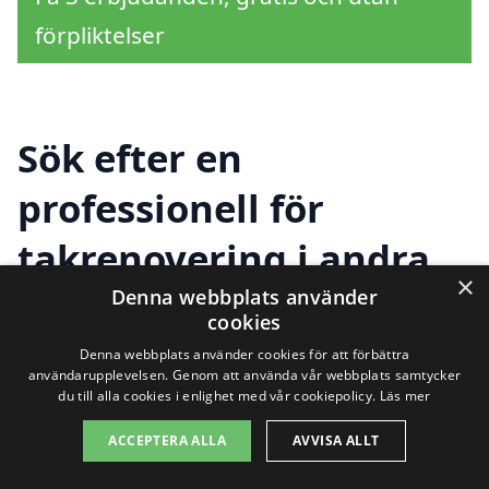
förpliktelser
Sök efter en
professionell för
takrenovering i andra
×
städer nära
Denna webbplats använder
cookies
Häradsbygden
Denna webbplats använder cookies för att förbättra
användarupplevelsen. Genom att använda vår webbplats samtycker
du till alla cookies i enlighet med vår cookiepolicy.
Läs mer
Att hitta hjälp för takrenovering i
ACCEPTERA ALLA
AVVISA ALLT
Häradsbygden behöver inte vara en