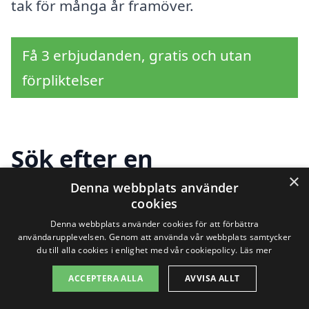
tak för många år framöver.
Få 3 erbjudanden, gratis och utan
förpliktelser
Sök efter en
×
professionell för
Denna webbplats använder
cookies
takrenovering i andra
Denna webbplats använder cookies för att förbättra
användarupplevelsen. Genom att använda vår webbplats samtycker
städer nära Grönalid
du till alla cookies i enlighet med vår cookiepolicy.
Läs mer
ACCEPTERA ALLA
AVVISA ALLT
Att hitta rätt hjälp för takrenovering i