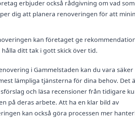
öretag erbjuder också rådgivning om vad som
älper dig att planera renoveringen för att min
noveringen kan företaget ge rekommendatio
ålla ditt tak i gott skick över tid.
krenovering i Gammelstaden kan du vara säker
mest lämpliga tjänsterna för dina behov. Det 
dsförslag och läsa recensioner från tidigare k
ten på deras arbete. Att ha en klar bild av
eringen kan också göra processen mer hante