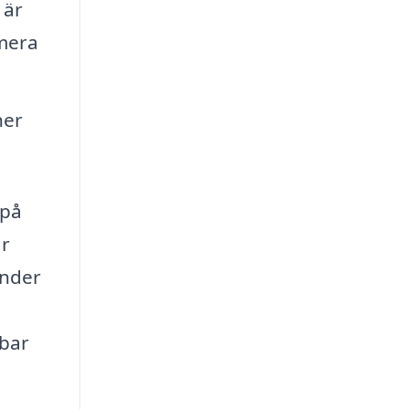
 är
imera
ner
 på
är
under
rbar