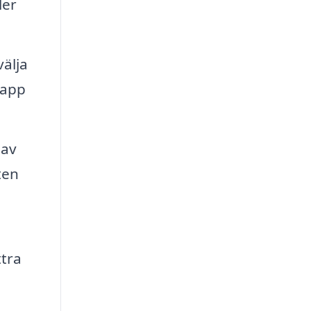
ler
välja
papp
 av
ten
ttra