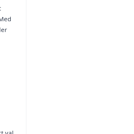
t
 Med
der
t val