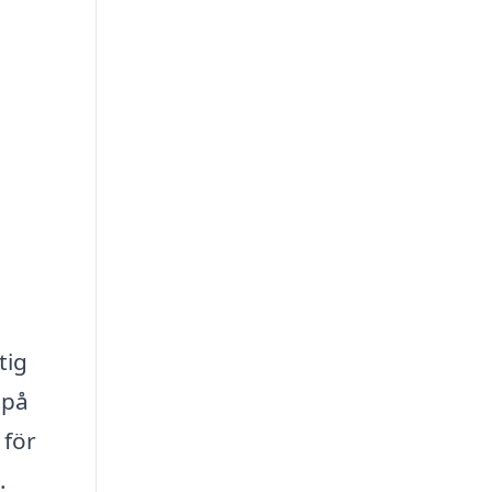
tig
 på
 för
.