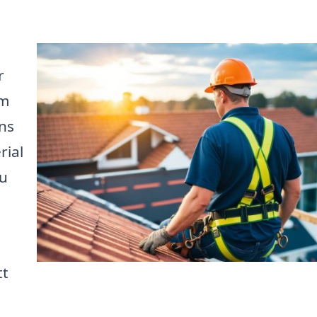
r
om
ns
rial
du
tt