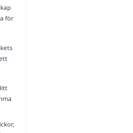
skap
a för
akets
ett
itt
ämma
ickor,