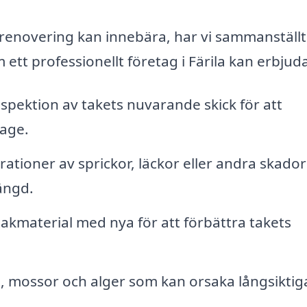
akrenovering kan innebära, har vi sammanställt
ett professionellt företag i Färila kan erbjud
pektion av takets nuvarande skick för att
tage.
tioner av sprickor, läckor eller andra skado
ängd.
akmaterial med nya för att förbättra takets
, mossor och alger som kan orsaka långsiktig