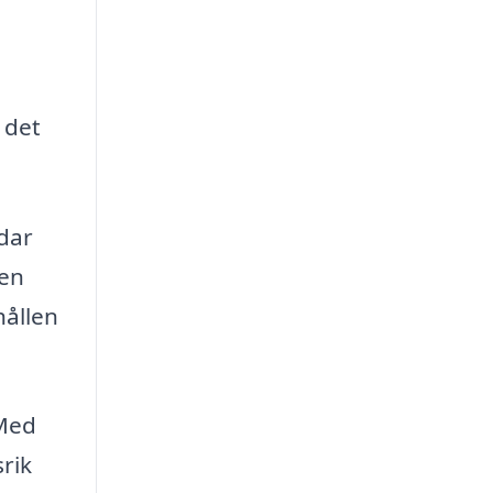
 det
ddar
ten
hållen
 Med
srik