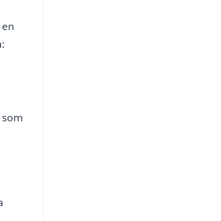
 en
a:
r som
a