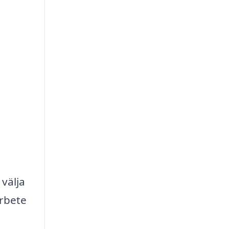
 välja
arbete