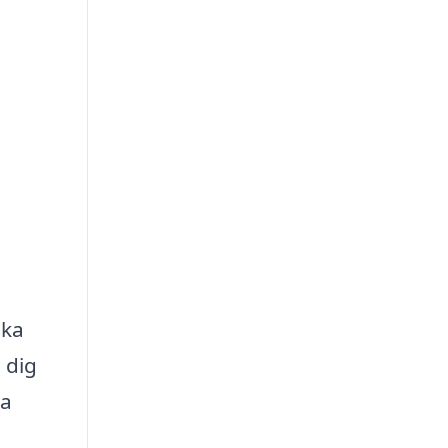
öka
 dig
la