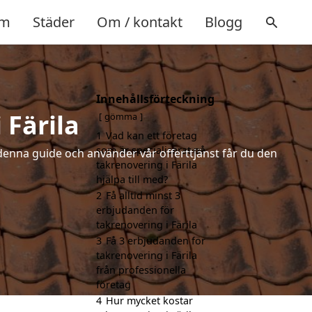
m
Städer
Om / kontakt
Blogg
Innehållsförteckning
 Färila
gömma
1
Vad kan ett företag
som är specialiserat på
denna guide och använder vår offerttjänst får du den
takrenovering i Färila
hjälpa till med?
2
Få alltid minst 3
erbjudanden för
takrenovering i Färila
3
Få 3 erbjudanden för
takrenovering i Färila
från professionella
företag
4
Hur mycket kostar