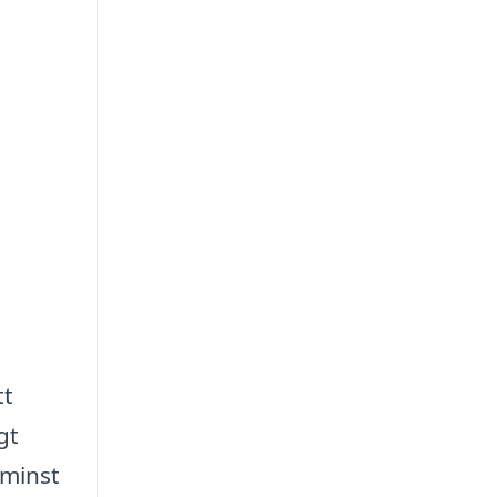
tt
gt
 minst