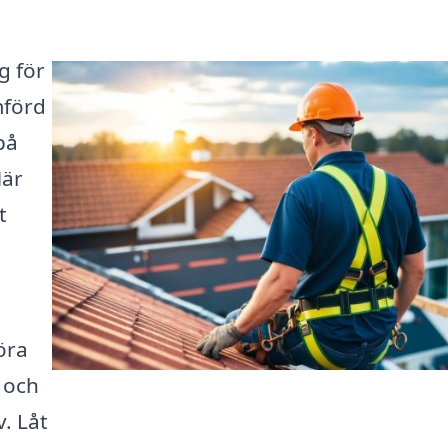
g för
mförd
på
Här
t
öra
 och
v. Låt