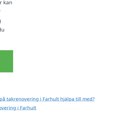
er kan
r
g
du
på takrenovering i Farhult hjälpa till med?
overing i Farhult