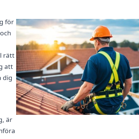
g för
 och
 rätt
g att
 dig
g, är
ämföra