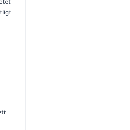
etet
tligt
ett