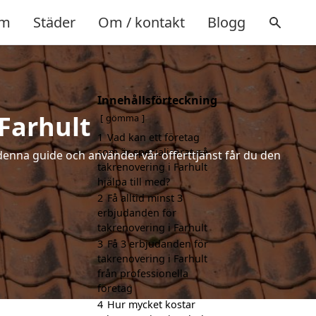
m
Städer
Om / kontakt
Blogg
Innehållsförteckning
 Farhult
gömma
1
Vad kan ett företag
som är specialiserat på
denna guide och använder vår offerttjänst får du den
takrenovering i Farhult
hjälpa till med?
2
Få alltid minst 3
erbjudanden för
takrenovering i Farhult
3
Få 3 erbjudanden för
takrenovering i Farhult
från professionella
företag
4
Hur mycket kostar