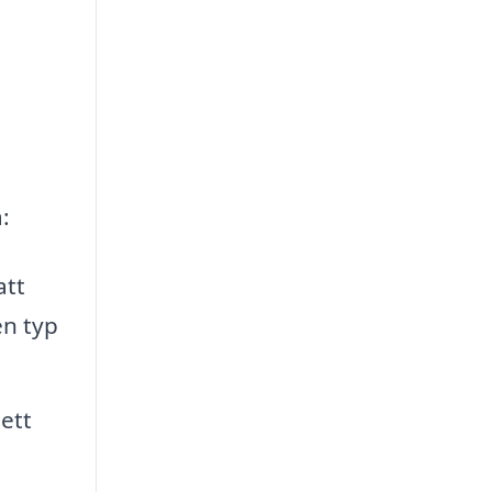
:
att
en typ
ett