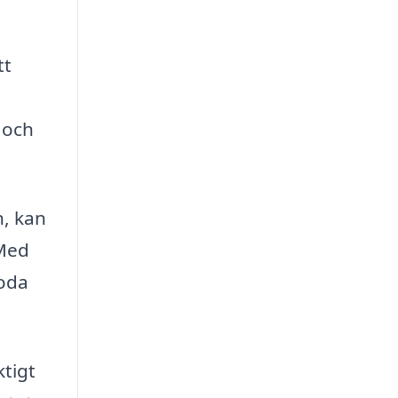
tt
 och
n, kan
 Med
goda
ktigt