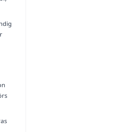
ndig
r
on
örs
ras