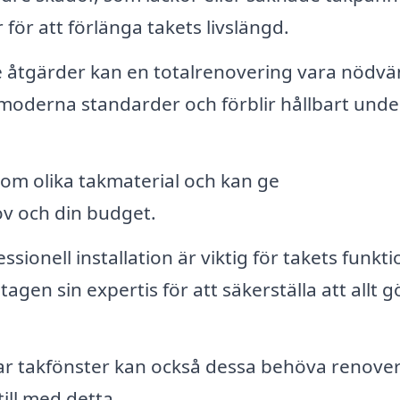
för att förlänga takets livslängd.
e åtgärder kan en totalrenovering vara nödvä
er moderna standarder och förblir hållbart unde
m olika takmaterial och kan ge
v och din budget.
ssionell installation är viktig för takets funkti
agen sin expertis för att säkerställa att allt g
r takfönster kan också dessa behöva renove
till med detta.