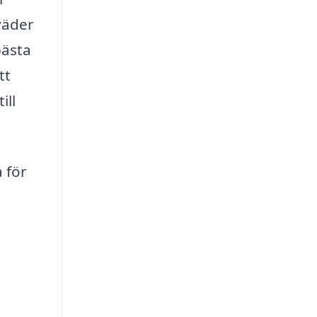
väder
bästa
tt
ill
 för