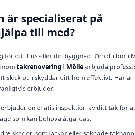
 är specialiserat på
jälpa till med?
g för ditt hus eller din byggnad. Om du bor i M
g inom
takrenovering i Mölle
erbjuda professi
gott skick och skyddar ditt hem effektivt. Här är
anligtvis erbjuder:
bjuder en gratis inspektion av ditt tak för at
litage som kan behöva åtgärdas.
dre skador, som läckor eller saknade takpann