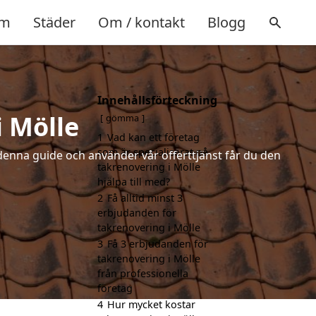
m
Städer
Om / kontakt
Blogg
Innehållsförteckning
i Mölle
gömma
1
Vad kan ett företag
som är specialiserat på
denna guide och använder vår offerttjänst får du den
takrenovering i Mölle
hjälpa till med?
2
Få alltid minst 3
erbjudanden för
takrenovering i Mölle
3
Få 3 erbjudanden för
takrenovering i Mölle
från professionella
företag
4
Hur mycket kostar