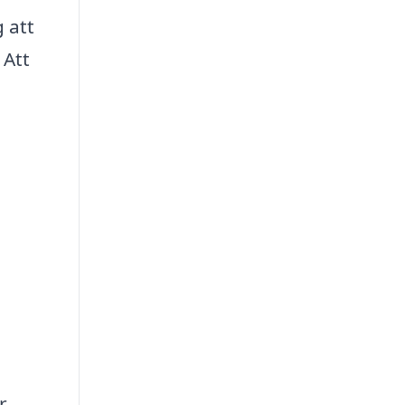
 att
 Att
r