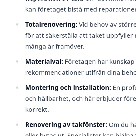
kan företaget bistå med reparationer 
Totalrenovering:
Vid behov av störr
för att säkerställa att taket uppfyll
många år framöver.
Materialval:
Företagen har kunskap o
rekommendationer utifrån dina beho
Montering och installation:
En profe
och hållbarhet, och här erbjuder föret
korrekt.
Renovering av takfönster:
Om du ha
eller bytas ut. Specialister kan hjälpa 