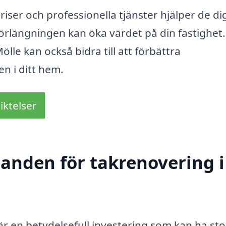
ser och professionella tjänster hjälper de dig
förlängningen kan öka värdet på din fastighet.
lle kan också bidra till att förbättra
n i ditt hem.
iktelser
danden för takrenovering i
r en betydelsefull investering som kan ha sto