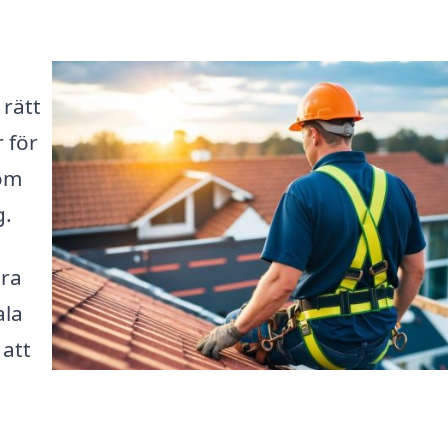
 rätt
 för
som
g.
ära
ala
 att