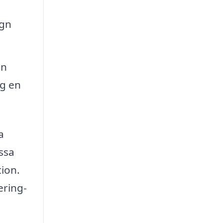
ign
en
ig en
a
ssa
tion.
ering-