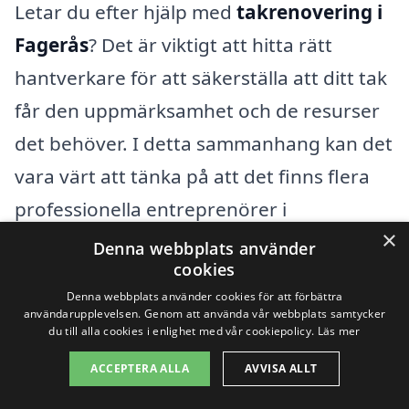
Letar du efter hjälp med
takrenovering i
Fagerås
? Det är viktigt att hitta rätt
hantverkare för att säkerställa att ditt tak
får den uppmärksamhet och de resurser
det behöver. I detta sammanhang kan det
vara värt att tänka på att det finns flera
professionella entreprenörer i
×
närliggande städer. Här är några av de
Denna webbplats använder
cookies
städer som ligger nära Fagerås och där
Denna webbplats använder cookies för att förbättra
du kan hitta spetskompetens för
användarupplevelsen. Genom att använda vår webbplats samtycker
du till alla cookies i enlighet med vår cookiepolicy.
Läs mer
takrenovering:
ACCEPTERA ALLA
AVVISA ALLT
Kil