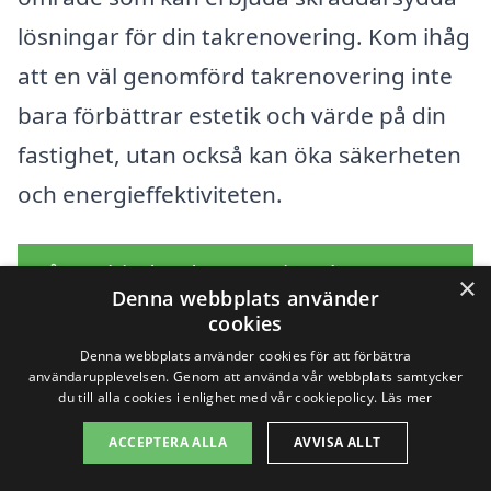
lösningar för din takrenovering. Kom ihåg
att en väl genomförd takrenovering inte
bara förbättrar estetik och värde på din
fastighet, utan också kan öka säkerheten
och energieffektiviteten.
Få 3 erbjudanden, gratis och utan
×
Denna webbplats använder
förpliktelser
cookies
Denna webbplats använder cookies för att förbättra
användarupplevelsen. Genom att använda vår webbplats samtycker
du till alla cookies i enlighet med vår cookiepolicy.
Läs mer
Sök efter en
ACCEPTERA ALLA
AVVISA ALLT
professionell för