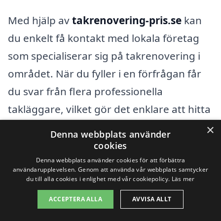
Med hjälp av
takrenovering-pris.se
kan
du enkelt få kontakt med lokala företag
som specialiserar sig på takrenovering i
området. När du fyller i en förfrågan får
du svar från flera professionella
takläggare, vilket gör det enklare att hitta
den bästa lösningen för just ditt tak.
×
Denna webbplats använder
cookies
Få 3 erbjudanden, gratis och utan
Denna webbplats använder cookies för att förbättra
användarupplevelsen. Genom att använda vår webbplats samtycker
förpliktelser
du till alla cookies i enlighet med vår cookiepolicy.
Läs mer
ACCEPTERA ALLA
AVVISA ALLT